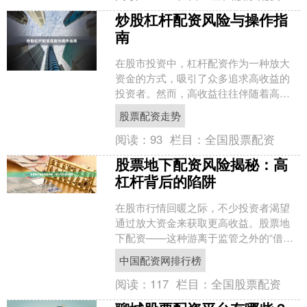
炒股杠杆配资风险与操作指
南
在股市投资中，杠杆配资作为一种放大
资金的方式，吸引了众多追求高收益的
投资者。然而，高收益往往伴随着高风
险，正确认识杠杆配资并掌握操作要
股票配资走势
点，对投资者而言至关重要。....
阅读：
93
栏目：
全国股票配资
股票地下配资风险揭秘：高
杠杆背后的陷阱
在股市行情回暖之际，不少投资者渴望
通过放大资金来获取更高收益。股票地
下配资——这种游离于监管之外的“借钱
炒股”模式，凭借“低门槛、高杠杆、快速
中国配资网排行榜
放款”的宣传口号，....
阅读：
117
栏目：
全国股票配资