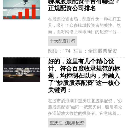
聊城股票配资平台有哪些？
正规配资公司排名
在股票投资市场，配资作为一种杠杆工
具，吸引了众多聊城投资者的关注。然
而，面对网络上琳琅满目的配资平台，
如何辨别其正规性并选择可靠的服务
十大配资排行
商，成为许多投资者面临的难....
阅读：
174
栏目：
全国股票配资
好的，这里有几个精心设
计、符合百度收录规范的标
题，均控制在以内，并融入
了“炒股股票配资”这一核心
关键词：
在股市的浪潮中重庆江北股票配资，“炒
股股票配资”如同一把双刃剑，吸引着众
多渴望放大收益的投资者。它意味着在
自有资金基础上，通过杠杆方式融入更
重庆江北股票配资
多资金进行股票交易，....