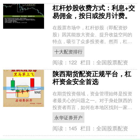
杠杆炒股收费方式：利息+交
易佣金，按日或按月计费。
在股票市场中，杠杆炒股（即配资炒
股）因其能放大资金、提升收益空间的
特点，吸引了众多投资者。然而，杠杆
炒股并非“免费午餐”，其收费方式通常由
十大配资排行
**利息**和**交易....
阅读：
122
栏目：
全国股票配资
陕西期货配资正规平台，杠
杆资金安全首选
在期货投资领域，资金管理始终是投资
者最关心的问题之一。对于身处陕西的
投资者而言，如何在本地区找到一家正
规、安全、可靠的期货配资平台，直接
永华证券开户
关系到投资收益与资金安全....
阅读：
145
栏目：
全国股票配资