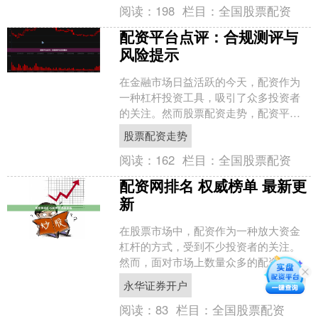
阅读：
198
栏目：
全国股票配资
配资平台点评：合规测评与
风险提示
在金融市场日益活跃的今天，配资作为
一种杠杆投资工具，吸引了众多投资者
的关注。然而股票配资走势，配资平台
良莠不齐，投资者在选择时需谨慎。本
股票配资走势
文将从合规测评与风险提示....
阅读：
162
栏目：
全国股票配资
配资网排名 权威榜单 最新更
新
在股票市场中，配资作为一种放大资金
杠杆的方式，受到不少投资者的关注。
然而，面对市场上数量众多的配资平
台，如何选择一家安全、可靠、服务优
永华证券开户
质的配资网，成为许多股民的....
阅读：
83
栏目：
全国股票配资