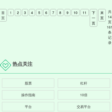
共
首
1
2
3
4
5
6
7
8
9
10
11
下
末
14
页
一
页
页
页
16
条
记
录
热点关注
股票
杠杆
操作指南
10倍
平台
交易平台