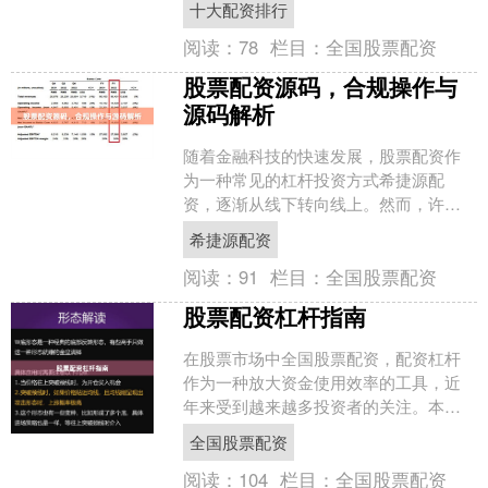
十大配资排行
杆交易中稳健前行。 ##....
阅读：
78
栏目：
全国股票配资
股票配资源码，合规操作与
源码解析
随着金融科技的快速发展，股票配资作
为一种常见的杠杆投资方式希捷源配
资，逐渐从线下转向线上。然而，许多
投资者对“股票配资源码”仍存在误解，甚
希捷源配资
至将其与违规操作挂钩。....
阅读：
91
栏目：
全国股票配资
股票配资杠杆指南
在股票市场中全国股票配资，配资杠杆
作为一种放大资金使用效率的工具，近
年来受到越来越多投资者的关注。本文
将系统梳理股票配资杠杆的核心要点，
全国股票配资
帮助您在合规前提下理性运....
阅读：
104
栏目：
全国股票配资