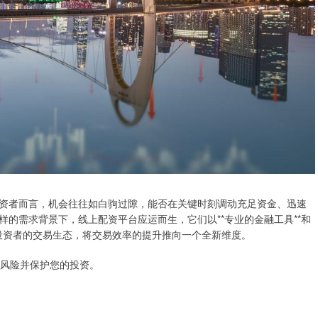
资者而言，机会往往如白驹过隙，能否在关键时刻调动充足资金、迅速
的需求背景下，线上配资平台应运而生，它们以**专业的金融工具**和
构投资者的交易生态，将交易效率的提升推向一个全新维度。
低风险并保护您的投资。