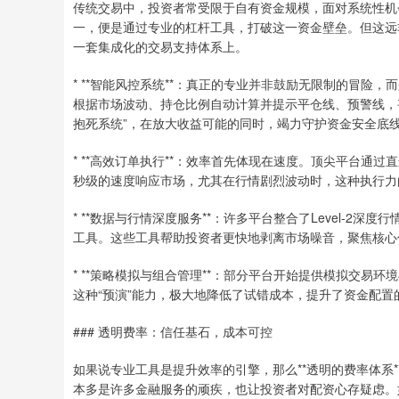
传统交易中，投资者常受限于自有资金规模，面对系统性机
一，便是通过专业的杠杆工具，打破这一资金壁垒。但这远
一套集成化的交易支持体系上。
* **智能风控系统**：真正的专业并非鼓励无限制的冒
根据市场波动、持仓比例自动计算并提示平仓线、预警线，
抱死系统”，在放大收益可能的同时，竭力守护资金安全底
* **高效订单执行**：效率首先体现在速度。顶尖平台
秒级的速度响应市场，尤其在行情剧烈波动时，这种执行力
* **数据与行情深度服务**：许多平台整合了Level-
工具。这些工具帮助投资者更快地剥离市场噪音，聚焦核心
* **策略模拟与组合管理**：部分平台开始提供模拟交
这种“预演”能力，极大地降低了试错成本，提升了资金配置
### 透明费率：信任基石，成本可控
如果说专业工具是提升效率的引擎，那么**透明的费率体系
本多是许多金融服务的顽疾，也让投资者对配资心存疑虑。