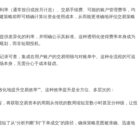
的杠杆利率（通常按日或按月计息）、交易手续费、可能的账户管理费等，均
建策略前即可精确计算出资金使用成本，从而能更准确地评估交易策略
用期限提供差异化的利率，并明确公示其标准。这种透明化使得费率本身成为
规划，而非短期投机。
有实时记录可查，集成在用户账户的交易明细与对账单中。这种全流程的可追
场本身，无需分心于成本疑虑。
致化地提升交易效率**。这种效率提升是全方位、多层次的：
的流程，将获取交易资本的周期从传统的数周缩短至数小时甚至分钟级，让投
，缩短了从“分析判断”到“下单成交”的路径，确保策略意图被准确、迅速地