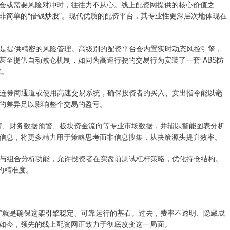
会或需要风险对冲时，往往力不从心。线上配资网提供的核心价值之
非简单的“借钱炒股”。现代优质的配资平台，其专业性更深层次地体现在
险，而是提供精密的风险管理。高级别的配资平台会内置实时动态风控引擎，
甚至提供自动减仓机制，如同为高速行驶的交易行为安装了一套“ABS防
线。
通过直连券商通道或使用高速交易系统，确保投资者的买入、卖出指令能以毫
的差异足以影响整个交易的盈亏。
2深度行情、财务数据预警、板块资金流向等专业市场数据，并辅以智能图表分析
信息，将更多精力用于策略思考而非信息搜集，从决策源头提升效率。
易环境与组合分析功能，允许投资者在实盘前测试杠杆策略，优化持仓结构。
的精准度。
**就是确保这架引擎稳定、可靠运行的基石。过去，费率不透明、隐藏成
如今，领先的线上配资网正致力于彻底改变这一局面。