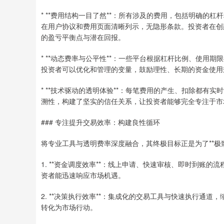
* **费用结构一目了然**：所有涉及的费用，包括明确
在用户协议和费用页面清晰列示，无隐形条款。投资者在创
的盈亏平衡点与潜在回报。
* **动态费率与公平性**：一些平台根据杠杆比例、使
投资者可以优化和管理的变量，鼓励理性、长期的资金使用
* **技术驱动的透明体验**：每笔费用的产生、扣除都
溯性，构建了坚实的信任关系，让投资者能够完全专注于市
### 专注提升交易效率：构建良性循环
将专业工具与透明费率深度融合，其终极目标正是为了**极
1. **资金调度效率**：线上申请、快速审核、即时到账
资者能迅速响应市场机遇。
2. **决策执行效率**：集成化的交易工具与快速执行通道
转化为市场行动。